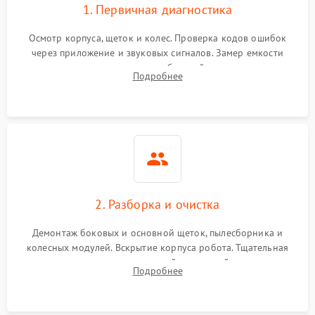
1. Первичная диагностика
Осмотр корпуса, щеток и колес. Проверка кодов ошибок
через приложение и звуковых сигналов. Замер емкости
аккумулятора и тестирование базовой станции зарядки.
Подробнее
Оценка работы лидара, бампера и датчиков падения для
локализации неисправности.
2. Разборка и очистка
Демонтаж боковых и основной щеток, пылесборника и
колесных модулей. Вскрытие корпуса робота. Тщательная
очистка внутренних полостей, шестерней и плат от
Подробнее
скопившейся пыли, волос и шерсти животных с
использованием сжатого воздуха и щеток.