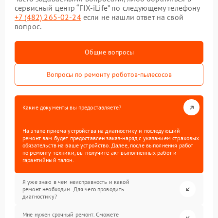
сервисный центр “FIX-iLife” по следующему телефону
+7 (482) 265-02-24
если не нашли ответ на свой
вопрос.
Общие вопросы
Вопросы по ремонту роботов-пылесосов
Какие документы вы предоставляете?
На этапе приема устройства на диагностику и последующий
ремонт вам будет предоставлен заказ-наряд с указанием страховых
обязательств на ваше устройство. Далее, после выполнения работ
по ремонту техники, вы получите акт выполненных работ и
гарантийный талон.
Я уже знаю в чем неисправность и какой
ремонт необходим. Для чего проводить
диагностику?
Мне нужен срочный ремонт. Сможете