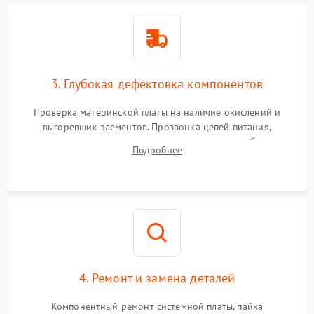
3. Глубокая дефектовка компонентов
Проверка материнской платы на наличие окислений и
выгоревших элементов. Прозвонка цепей питания,
тестирование приводных моторов колес и турбины
Подробнее
всасывания. Оценка состояния оптических и инфракрасных
датчиков, а также механизма лазерного дальномера.
4. Ремонт и замена деталей
Компонентный ремонт системной платы, пайка