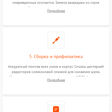
поврежденных контактов. Замена вышедших из строя
двигателей, изношенного аккумулятора, неисправного
Подробнее
лидара или помпы подачи воды. Восстановление шлейфов и
устранение последствий попадания влаги.
5. Сборка и профилактика
Аккуратный монтаж всех узлов в корпус. Смазка шестерней
редукторов силиконовой смазкой для снижения шума.
Установка новых расходных материалов (HEPA-фильтров,
Подробнее
микрофибры, щеток). Надежная фиксация разъемов и
проверка герметичности водяного контура.