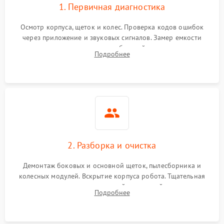
1. Первичная диагностика
Осмотр корпуса, щеток и колес. Проверка кодов ошибок
через приложение и звуковых сигналов. Замер емкости
аккумулятора и тестирование базовой станции зарядки.
Подробнее
Оценка работы лидара, бампера и датчиков падения для
локализации неисправности.
2. Разборка и очистка
Демонтаж боковых и основной щеток, пылесборника и
колесных модулей. Вскрытие корпуса робота. Тщательная
очистка внутренних полостей, шестерней и плат от
Подробнее
скопившейся пыли, волос и шерсти животных с
использованием сжатого воздуха и щеток.