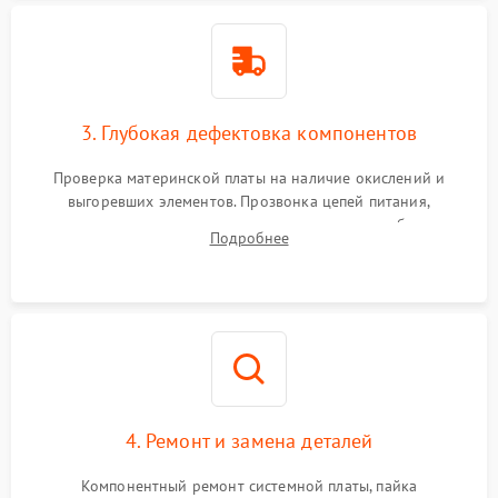
3. Глубокая дефектовка компонентов
Проверка материнской платы на наличие окислений и
выгоревших элементов. Прозвонка цепей питания,
тестирование приводных моторов колес и турбины
Подробнее
всасывания. Оценка состояния оптических и инфракрасных
датчиков, а также механизма лазерного дальномера.
4. Ремонт и замена деталей
Компонентный ремонт системной платы, пайка