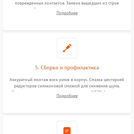
поврежденных контактов. Замена вышедших из строя
двигателей, изношенного аккумулятора, неисправного
Подробнее
лидара или помпы подачи воды. Восстановление шлейфов и
устранение последствий попадания влаги.
5. Сборка и профилактика
Аккуратный монтаж всех узлов в корпус. Смазка шестерней
редукторов силиконовой смазкой для снижения шума.
Установка новых расходных материалов (HEPA-фильтров,
Подробнее
микрофибры, щеток). Надежная фиксация разъемов и
проверка герметичности водяного контура.