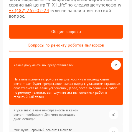
сервисный центр “FIX-iLife” по следующему телефону
+7 (482) 265-02-24
если не нашли ответ на свой
вопрос.
Общие вопросы
Вопросы по ремонту роботов-пылесосов
Какие документы вы предоставляете?
На этапе приема устройства на диагностику и последующий
ремонт вам будет предоставлен заказ-наряд с указанием страховых
обязательств на ваше устройство. Далее, после выполнения работ
по ремонту техники, вы получите акт выполненных работ и
гарантийный талон.
Я уже знаю в чем неисправность и какой
ремонт необходим. Для чего проводить
диагностику?
Мне нужен срочный ремонт. Сможете