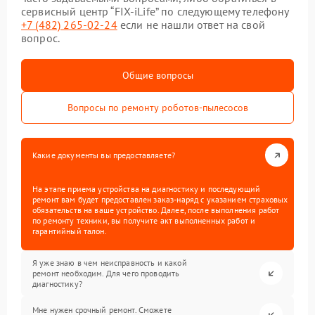
сервисный центр “FIX-iLife” по следующему телефону
+7 (482) 265-02-24
если не нашли ответ на свой
вопрос.
Общие вопросы
Вопросы по ремонту роботов-пылесосов
Какие документы вы предоставляете?
На этапе приема устройства на диагностику и последующий
ремонт вам будет предоставлен заказ-наряд с указанием страховых
обязательств на ваше устройство. Далее, после выполнения работ
по ремонту техники, вы получите акт выполненных работ и
гарантийный талон.
Я уже знаю в чем неисправность и какой
ремонт необходим. Для чего проводить
диагностику?
Мне нужен срочный ремонт. Сможете