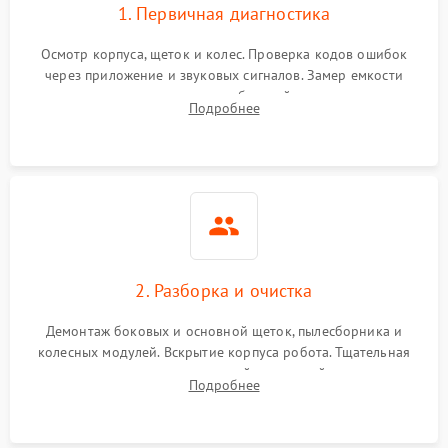
1. Первичная диагностика
Осмотр корпуса, щеток и колес. Проверка кодов ошибок
через приложение и звуковых сигналов. Замер емкости
аккумулятора и тестирование базовой станции зарядки.
Подробнее
Оценка работы лидара, бампера и датчиков падения для
локализации неисправности.
2. Разборка и очистка
Демонтаж боковых и основной щеток, пылесборника и
колесных модулей. Вскрытие корпуса робота. Тщательная
очистка внутренних полостей, шестерней и плат от
Подробнее
скопившейся пыли, волос и шерсти животных с
использованием сжатого воздуха и щеток.