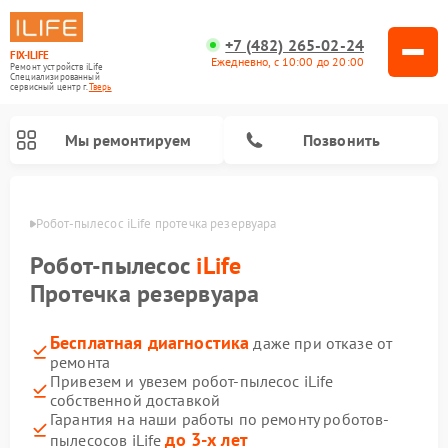
+7 (482) 265-02-24
FIX-ILIFE
Ежедневно, с 10:00 до 20:00
Ремонт устройств iLife
Специализированный
cервисный центр г.
Тверь
Мы ремонтируем
Позвонить
Твери
Робот-пылесос iLife протечка резервуара
Робот-пылесос
iLife
Протечка резервуара
Бесплатная диагностика
даже при отказе от
ремонта
Привезем и увезем робот-пылесос iLife
собственной доставкой
Гарантия на наши работы по ремонту роботов-
до 3-х лет
пылесосов iLife