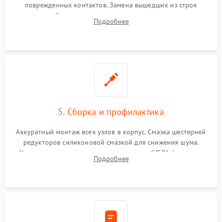
поврежденных контактов. Замена вышедших из строя
двигателей, изношенного аккумулятора, неисправного
Подробнее
лидара или помпы подачи воды. Восстановление шлейфов и
устранение последствий попадания влаги.
5. Сборка и профилактика
Аккуратный монтаж всех узлов в корпус. Смазка шестерней
редукторов силиконовой смазкой для снижения шума.
Установка новых расходных материалов (HEPA-фильтров,
Подробнее
микрофибры, щеток). Надежная фиксация разъемов и
проверка герметичности водяного контура.