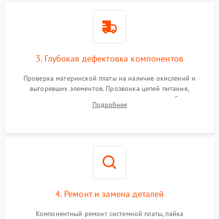
3. Глубокая дефектовка компонентов
Проверка материнской платы на наличие окислений и
выгоревших элементов. Прозвонка цепей питания,
тестирование приводных моторов колес и турбины
Подробнее
всасывания. Оценка состояния оптических и инфракрасных
датчиков, а также механизма лазерного дальномера.
4. Ремонт и замена деталей
Компонентный ремонт системной платы, пайка