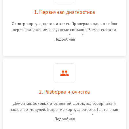
1. Первичная диагностика
Осмотр корпуса, щеток и колес. Проверка кодов ошибок
через приложение и звуковых сигналов. Замер емкости
аккумулятора и тестирование базовой станции зарядки.
Подробнее
Оценка работы лидара, бампера и датчиков падения для
локализации неисправности.
2. Разборка и очистка
Демонтаж боковых и основной щеток, пылесборника и
колесных модулей. Вскрытие корпуса робота. Тщательная
очистка внутренних полостей, шестерней и плат от
Подробнее
скопившейся пыли, волос и шерсти животных с
использованием сжатого воздуха и щеток.