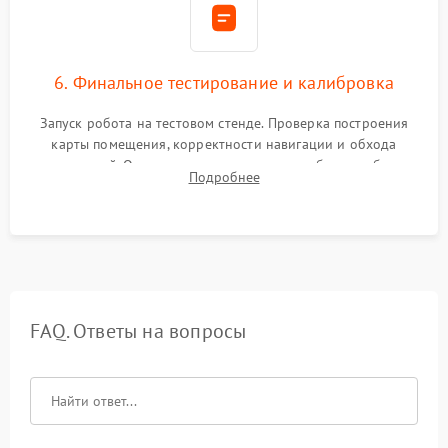
6. Финальное тестирование и калибровка
Запуск робота на тестовом стенде. Проверка построения
карты помещения, корректности навигации и обхода
препятствий. Оценка силы всасывания и работы турбины.
Подробнее
Тестирование автоматического возврата на док-станцию и
процесса зарядки.
FAQ. Ответы на вопросы