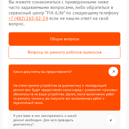
Вы можете ознакомиться с приведенными ниже
часто задаваемыми вопросами, либо обратиться в
сервисный центр “FIX-iLife” по следующему телефону
+7 (482) 265-02-24
если не нашли ответ на свой
вопрос.
Общие вопросы
Вопросы по ремонту роботов-пылесосов
Какие документы вы предоставляете?
На этапе приема устройства на диагностику и последующий
ремонт вам будет предоставлен заказ-наряд с указанием страховых
обязательств на ваше устройство. Далее, после выполнения работ
по ремонту техники, вы получите акт выполненных работ и
гарантийный талон.
Я уже знаю в чем неисправность и какой
ремонт необходим. Для чего проводить
диагностику?