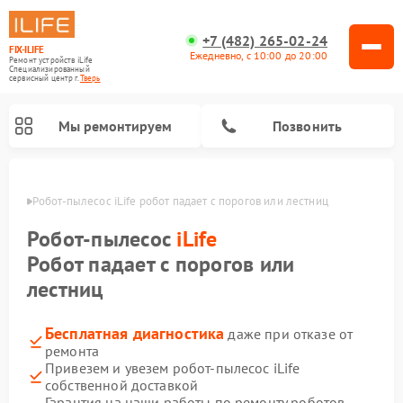
+7 (482) 265-02-24
FIX-ILIFE
Ежедневно, с 10:00 до 20:00
Ремонт устройств iLife
Специализированный
cервисный центр г.
Тверь
Мы ремонтируем
Позвонить
Твери
Робот-пылесос iLife робот падает с порогов или лестниц
Робот-пылесос
iLife
Робот падает с порогов или
лестниц
Бесплатная диагностика
даже при отказе от
ремонта
Привезем и увезем робот-пылесос iLife
собственной доставкой
Гарантия на наши работы по ремонту роботов-