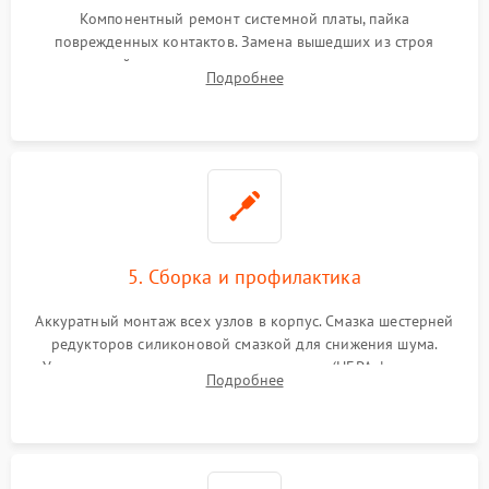
Компонентный ремонт системной платы, пайка
поврежденных контактов. Замена вышедших из строя
двигателей, изношенного аккумулятора, неисправного
Подробнее
лидара или помпы подачи воды. Восстановление шлейфов и
устранение последствий попадания влаги.
5. Сборка и профилактика
Аккуратный монтаж всех узлов в корпус. Смазка шестерней
редукторов силиконовой смазкой для снижения шума.
Установка новых расходных материалов (HEPA-фильтров,
Подробнее
микрофибры, щеток). Надежная фиксация разъемов и
проверка герметичности водяного контура.