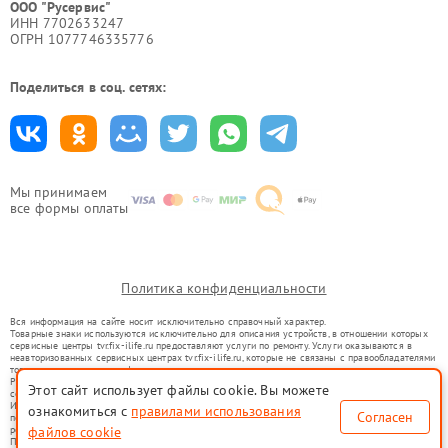
ООО "Русервис"
ИНН 7702633247
ОГРН 1077746335776
Поделиться в соц. сетях:
Мы принимаем
все формы оплаты
Политика конфиденциальности
Вся информация на сайте носит исключительно справочный характер.
Товарные знаки используются исключительно для описания устройств, в отношении которых
сервисные центры tvr.fix-ilife.ru предоставляют услуги по ремонту. Услуги оказываются в
неавторизованных сервисных центрах tvr.fix-ilife.ru, которые не связаны с правообладателями
товарных знаков или их официальными представителями.
Ремонт осуществляется для устройств, уже введенных в гражданский оборот в соответствии
Этот сайт использует файлы cookie. Вы можете
со статьей 1487 ГК РФ.
Использование товарных знаков не преследует цели индивидуализации услуг или введения
ознакомиться с
правилами использования
Согласен
потребителей в заблуждение, а служит для информирования о предоставляемых услугах по
ремонту техники указанных брендов.
файлов cookie
Представленная на сайте информация не является публичной офертой, определяемой