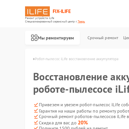
FIX-ILIFE
Ремонт устройств iLife
Специализированный cервисный центр г.
Тверь
Мы ремонтируем
Срочный ремонт
Це
Ремонт роботов-пылесосов iLife
сосов iLife в Твери
Робот-пылесос iLife восстановление аккумулятора
Восстановление акк
роботе-пылесосе iLi
Привезем и увезем робот-пылесос iLife со
Гарантия на наши работы по ремонту робот
Срочный ремонт роботов-пылесосов iLife в
20%
Скидка для вас до
Получите 1500 рублей на ремонт