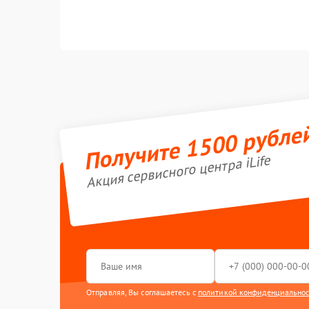
Получите 1500 рубле
Акция сервисного центра iLife
Отправляя, Вы соглашаетесь с
политикой конфиденциально