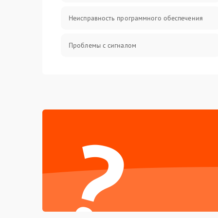
Неисправность программного обеспечения
Проблемы с сигналом
Неисправность резервуаров и систем подачи
воды
Проблемы с механикой
?
Батарея
Режим работы
Программные сбои