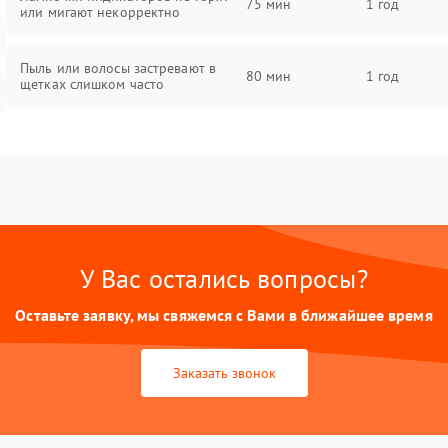
75 мин
1 год
или мигают некорректно
Пыль или волосы застревают в
80 мин
1 год
щетках слишком часто
У Вас остались вопросы?
Оставьте заявку, мы свяжемся с Вами в ближайшее время
Заказать звонок